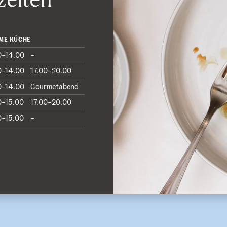
ME KÜCHE
0–14.00
–
0–14.00
17.00–20.00
0–14.00
Gourmetabend
0–15.00
17.00–20.00
0–15.00
–