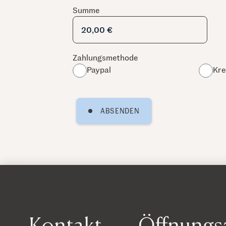
Summe
e
i
n
g
e
n
Zahlungsmethode
Paypal
Kre
ABSENDEN
Kontakt
Öffnungs